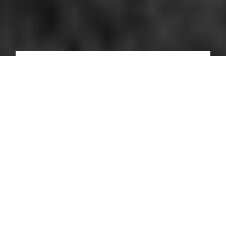
Lançamento | Fazenda Boa Vista
1
em construção
1
à venda
Projeto