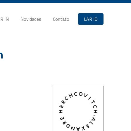
R IN
Novidades
Contato
LAR ID
h